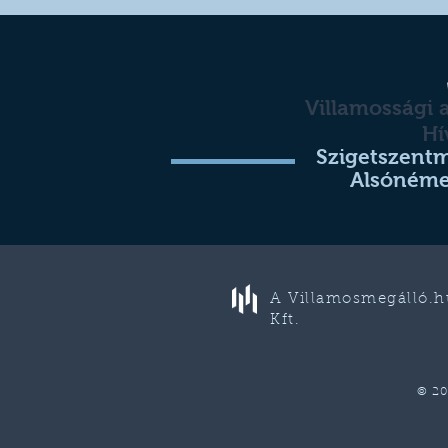
Villamossági 
Hí
Szigetszentm
Alsónéme
A Villamosmegálló.h
Kft.
© 20